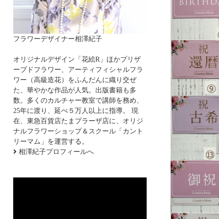
フラワーデザイナー相澤紀子
オリジナルデザイン「花絵R」ほかプリザ
ーブドフラワー、アーティフィシャルフラ
ワー（高級造花）をふんだんに織り交ぜ
た、華やかな作品が人気。出版書籍も多
数。多くのカルチャー教室で講師を務め、
25年に渡り、延べ５万人以上に指導。 現
在、東急百貨店たまプラーザ店に、オリジ
ナルフラワーショップ＆スクール「カント
リーマム」を運営する。
相澤紀子プロフィールへ