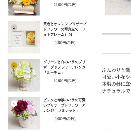
12,000円(税抜)
黄色とオレンジ プリザーブ
2
ドフラワーの写真立て（フ
ォトフレーム） M
6,500円(税抜)
グリーンと白のバラのプリ
3
ザーブドフラワーアレンジ
ふんわりと優
「ルーチェ」
可愛い小花や
10,000円(税抜)
木製の器に立
ナチュラルで
ピンクと赤紫のバラの可愛
4
いプリザーブドフラワーア
レンジ 「メルレット」
6,000円(税抜)