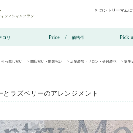
カントリーマムに
Price
Pick 
テゴリ
価格帯
・引っ越し祝い
>
開店祝い・開業祝い
>
店舗装飾・サロン・受付装花
>
誕生
ーとラズベリーのアレンジメント