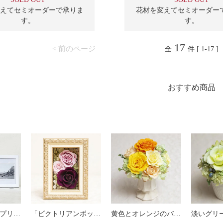
えてセミオーダーで承りま
花材を変えてセミオーダー
す。
す。
17
< 前のページ
全
件 [ 1-17 ]
おすすめ商品
ピンクのバラのプリザーブドフラワーの写真立て（フォトフレーム） L（ピンク） ※ギフトタイプ2
「ビクトリアンボックス」（小）プリザーブドフラワー フレームアレンジメント ピンク
黄色とオレンジのバラのプリザーブドフラワーアレンジ 「ルーチェ」