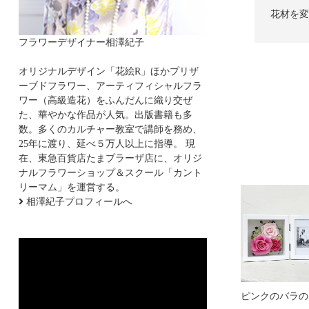
花材を変
フラワーデザイナー相澤紀子
オリジナルデザイン「花絵R」ほかプリザ
ーブドフラワー、アーティフィシャルフラ
ワー（高級造花）をふんだんに織り交ぜ
た、華やかな作品が人気。出版書籍も多
数。多くのカルチャー教室で講師を務め、
25年に渡り、延べ５万人以上に指導。 現
在、東急百貨店たまプラーザ店に、オリジ
ナルフラワーショップ＆スクール「カント
リーマム」を運営する。
相澤紀子プロフィールへ