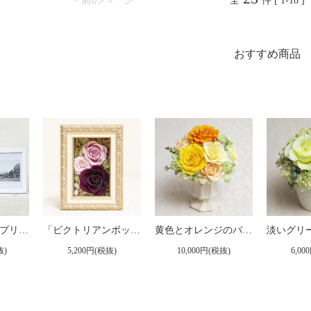
< 前のページ
全
件 [ 1-18 ]
おすすめ商品
ピンクのバラのプリザーブドフラワーの写真立て（フォトフレーム） L（ピンク） ※ギフトタイプ2
「ビクトリアンボックス」（小）プリザーブドフラワー フレームアレンジメント ピンク
黄色とオレンジのバラのプリザーブドフラワーアレンジ 「ルーチェ」
抜)
5,200円(税抜)
10,000円(税抜)
6,00