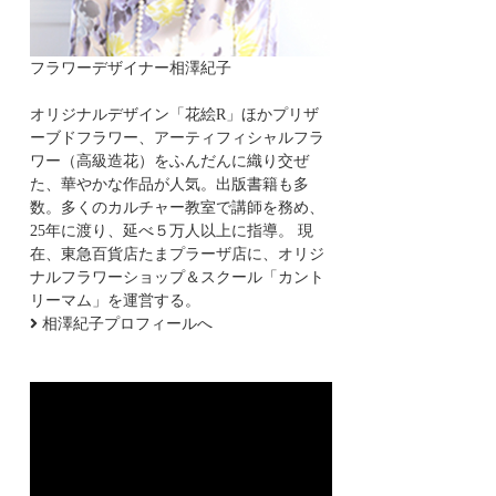
フラワーデザイナー相澤紀子
オリジナルデザイン「花絵R」ほかプリザ
ーブドフラワー、アーティフィシャルフラ
ワー（高級造花）をふんだんに織り交ぜ
た、華やかな作品が人気。出版書籍も多
数。多くのカルチャー教室で講師を務め、
25年に渡り、延べ５万人以上に指導。 現
在、東急百貨店たまプラーザ店に、オリジ
ナルフラワーショップ＆スクール「カント
リーマム」を運営する。
相澤紀子プロフィールへ