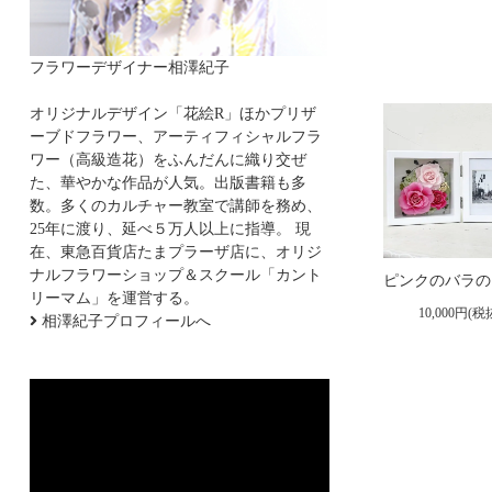
フラワーデザイナー相澤紀子
オリジナルデザイン「花絵R」ほかプリザ
ーブドフラワー、アーティフィシャルフラ
ワー（高級造花）をふんだんに織り交ぜ
た、華やかな作品が人気。出版書籍も多
数。多くのカルチャー教室で講師を務め、
25年に渡り、延べ５万人以上に指導。 現
在、東急百貨店たまプラーザ店に、オリジ
ナルフラワーショップ＆スクール「カント
リーマム」を運営する。
10,000円(税
相澤紀子プロフィールへ