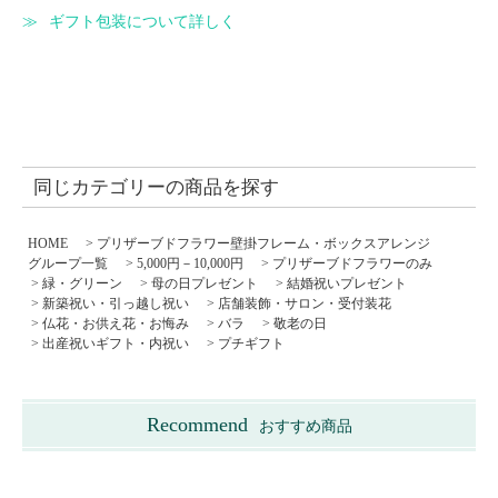
ギフト包装について詳しく
同じカテゴリーの商品を探す
HOME
>
プリザーブドフラワー壁掛フレーム・ボックスアレンジ
グループ一覧
>
5,000円－10,000円
>
プリザーブドフラワーのみ
>
緑・グリーン
>
母の日プレゼント
>
結婚祝いプレゼント
>
新築祝い・引っ越し祝い
>
店舗装飾・サロン・受付装花
>
仏花・お供え花・お悔み
>
バラ
>
敬老の日
>
出産祝いギフト・内祝い
>
プチギフト
Recommend
おすすめ商品