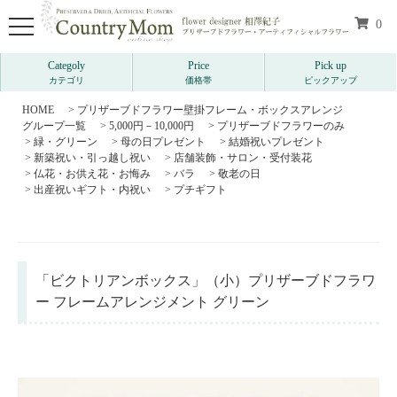
0
Categoly
Price
Pick up
カテゴリ
価格帯
ピックアップ
HOME
>
プリザーブドフラワー壁掛フレーム・ボックスアレンジ
グループ一覧
>
5,000円－10,000円
>
プリザーブドフラワーのみ
>
緑・グリーン
>
母の日プレゼント
>
結婚祝いプレゼント
>
新築祝い・引っ越し祝い
>
店舗装飾・サロン・受付装花
>
仏花・お供え花・お悔み
>
バラ
>
敬老の日
>
出産祝いギフト・内祝い
>
プチギフト
「ビクトリアンボックス」（小）プリザーブドフラワ
ー フレームアレンジメント グリーン